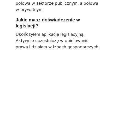
połowa w sektorze publicznym, a połowa 
w prywatnym
Jakie masz doświadczenie w 
legislacji?
Ukończyłem aplikację legislacyjną. 
Aktywnie uczestniczę w opiniowaniu 
prawa i działam w izbach gospodarczych.
Kontakt
Masz pytania? Napisz przez 
formularz 
lub 
zadzwoń.
TELEFON
+48 720AETHER